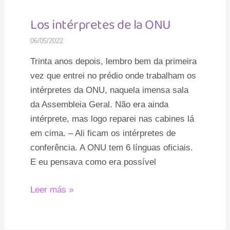
Los intérpretes de la ONU
Los
intérpretes
06/05/2022
de
Trinta anos depois, lembro bem da primeira
la
vez que entrei no prédio onde trabalham os
ONU
intérpretes da ONU, naquela imensa sala
da Assembleia Geral. Não era ainda
intérprete, mas logo reparei nas cabines lá
em cima. – Ali ficam os intérpretes de
conferência. A ONU tem 6 línguas oficiais.
E eu pensava como era possível
Leer más »