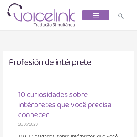
Saltar
al
contenido
Profesión de intérprete
10 curiosidades sobre
10
intérpretes que você precisa
curiosidades
sobre
conhecer
intérpretes
28/06/2023
que
você
10 Curiosidades sobre intérpretes que você