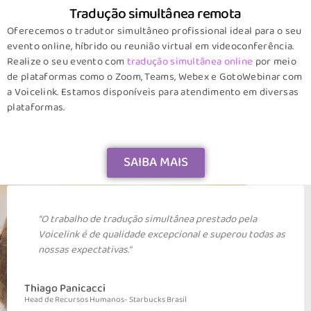
Tradução simultânea remota
Oferecemos o tradutor simultâneo profissional ideal para o seu
evento online, híbrido ou reunião virtual em videoconferência.
Realize o seu evento com
tradução simultânea online
por meio
de plataformas como o Zoom, Teams, Webex e GotoWebinar com
a Voicelink. Estamos disponíveis para atendimento em diversas
plataformas.
SAIBA MAIS
prestado pela
“O evento foi um sucesso e com certe
l e superou todas as
parte disso! A intérprete foi impecáve
todos elogiaram, e para a nossa surpr
Editora a elogiou lá na frente.”
Priscila Queiroz
Editora Trip